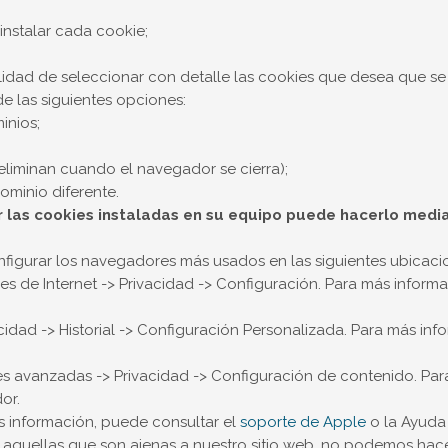
instalar cada cookie;
lidad de seleccionar con detalle las cookies que desea que se 
 las siguientes opciones:
inios;
eliminan cuando el navegador se cierra);
dominio diferente.
ar las cookies instaladas en su equipo puede hacerlo media
igurar los navegadores más usados en las siguientes ubicaci
es de Internet -> Privacidad -> Configuración. Para más inform
cidad -> Historial -> Configuración Personalizada. Para más in
es avanzadas -> Privacidad -> Configuración de contenido. Pa
or.
ás información, puede consultar el
soporte de Apple
o la Ayuda
r aquellas que son ajenas a nuestro sitio web, no podemos ha