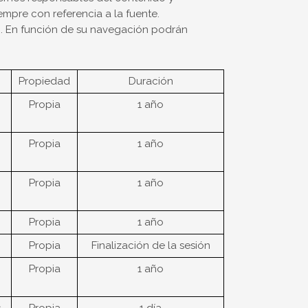
empre con referencia a la fuente.
b. En función de su navegación podrán
Propiedad
Duración
Propia
1 año
Propia
1 año
Propia
1 año
Propia
1 año
Propia
Finalización de la sesión
Propia
1 año