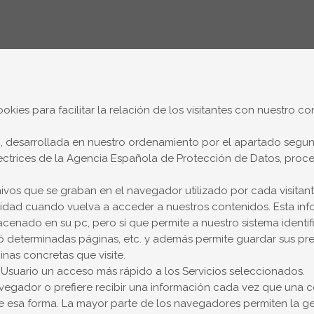
okies para facilitar la relación de los visitantes con nuestro co
 desarrollada en nuestro ordenamiento por el apartado segundo
rectrices de la Agencia Española de Protección de Datos, pro
os que se graban en el navegador utilizado por cada visitant
oridad cuando vuelva a acceder a nuestros contenidos. Esta inf
cenado en su pc, pero sí que permite a nuestro sistema identi
izó determinadas páginas, etc. y además permite guardar sus pr
inas concretas que visite.
 al Usuario un acceso más rápido a los Servicios seleccionados.
egador o prefiere recibir una información cada vez que una coo
esa forma. La mayor parte de los navegadores permiten la gest