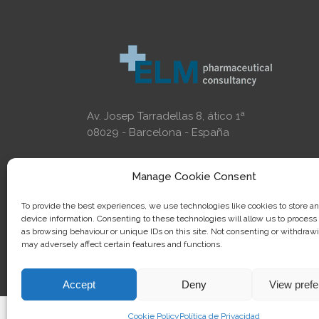
Av. Josep Tarradellas 8, ático 1ª
08029 - Barcelona - España
Manage Cookie Consent
To provide the best experiences, we use technologies like cookies to store a
device information. Consenting to these technologies will allow us to process
as browsing behaviour or unique IDs on this site. Not consenting or withdraw
may adversely affect certain features and functions.
Accept
Deny
View pref
Cookie Policy
Política de Privacidad