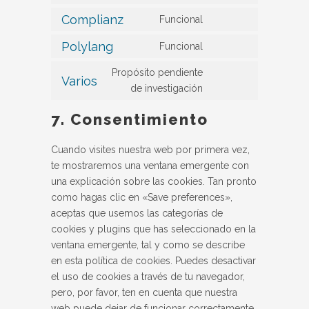
service
Complianz
Funcional
Consent
cerber-
to
Polylang
Funcional
security-
Consent
service
&-
to
Propósito pendiente
complianz
Varios
anti-
service
Consent
de investigación
spam
polylang
to
7. Consentimiento
service
varios
Cuando visites nuestra web por primera vez,
te mostraremos una ventana emergente con
una explicación sobre las cookies. Tan pronto
como hagas clic en «Save preferences»,
aceptas que usemos las categorías de
cookies y plugins que has seleccionado en la
ventana emergente, tal y como se describe
en esta política de cookies. Puedes desactivar
el uso de cookies a través de tu navegador,
pero, por favor, ten en cuenta que nuestra
web puede dejar de funcionar correctamente.