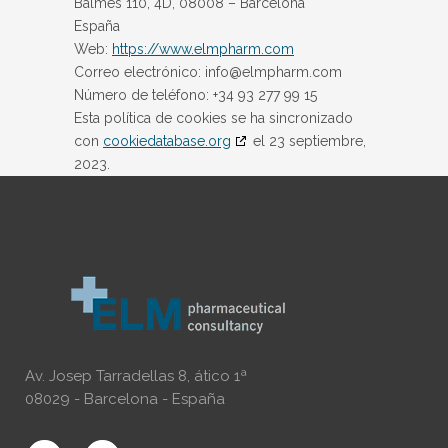
Balmes 110, 4D, 08008 – Barcelona
España
Web:
https://www.elmpharm.com
Correo electrónico:
info@
elmpharm.com
Número de teléfono: +34 93 277 99 15
Esta política de cookies se ha sincronizado
con
cookiedatabase.org
el 23 septiembre,
2023.
Av. Josep Tarradellas 8, ático 1ª
08029 - Barcelona - España