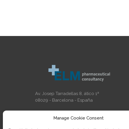
Av. Josep Tarradellas 8, ático 1ª
08029 - Barcelona - España
Manage Cookie Consent