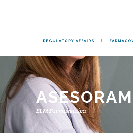
REGULATORY AFFAIRS
FARMACOV
ASESORAM
ELM Farmacéutica